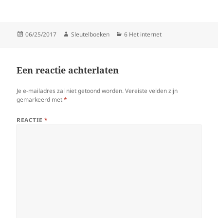
Gepubliceerd
Auteur
Categorieën
06/25/2017
Sleutelboeken
6 Het internet
op
Een reactie achterlaten
Je e-mailadres zal niet getoond worden.
Vereiste velden zijn
gemarkeerd met
*
REACTIE
*