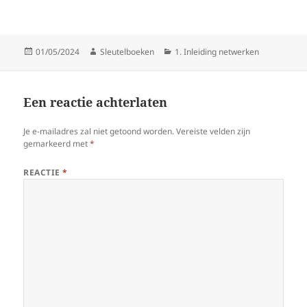
Gepubliceerd
Auteur
Categorieën
01/05/2024
Sleutelboeken
1. Inleiding netwerken
op
Een reactie achterlaten
Je e-mailadres zal niet getoond worden.
Vereiste velden zijn
gemarkeerd met
*
REACTIE
*