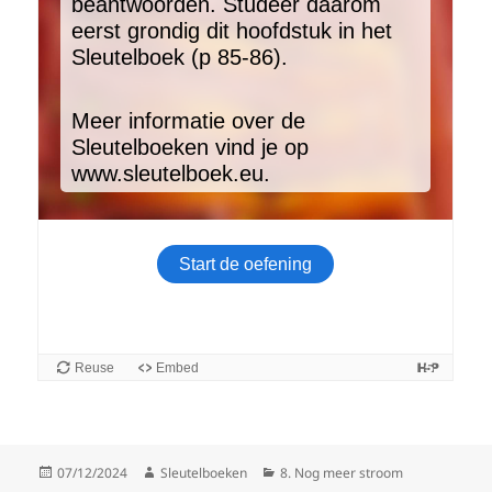
Gepubliceerd
Auteur
Categorieën
07/12/2024
Sleutelboeken
8. Nog meer stroom
op