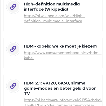
High-definition multimedia
interface (Wikipedia)
https://nl.wikipedia.org/wiki/High-
definition_multimedia_interface
HDMI-kabels: welke moet je kiezen?
https://www.consumentenbond.nl/tv/hdmi-
kabel
HDMI 2.1: 4K120, 8K60, slimme
game-modes en beter geluid voor
TV
https://nl.hardware.info/artikel/9195/4/hdmi-
21-4k120-8k60-slimme-game-modes-