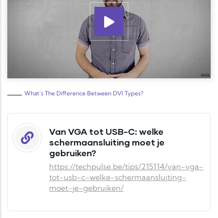
What's The Difference Between DVI Types?
Van VGA tot USB-C: welke
schermaansluiting moet je
gebruiken?
https://techpulse.be/tips/215114/van-vga-
tot-usb-c-welke-schermaansluiting-
moet-je-gebruiken/