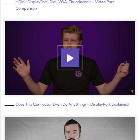
HDMI, DisplayPort, DVI, VGA, Thunderbolt - Video Port
Comparison
Does This Connector Even Do Anything? - DisplayPort Explained