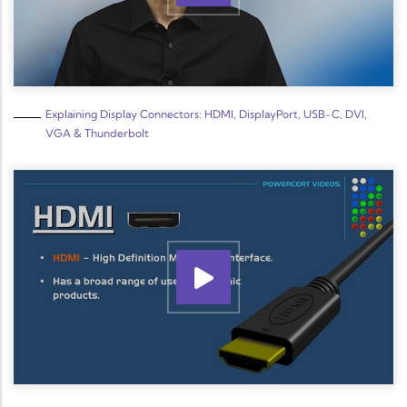
Explaining Display Connectors: HDMI, DisplayPort, USB-C, DVI,
VGA & Thunderbolt