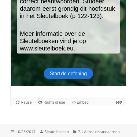
Gepubliceerd
Auteur
Categorieën
10/28/2017
Sleutelboeken
7.1 Aansluitstandaarden
op