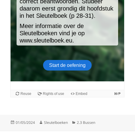
Gepubliceerd
Auteur
Categorieën
01/05/2024
Sleutelboeken
2.3 Bussen
op