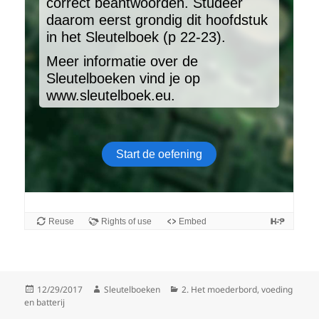
Gepubliceerd
Auteur
Categorieën
12/29/2017
Sleutelboeken
2. Het moederbord, voeding
op
en batterij