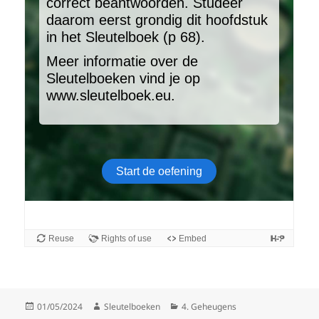
Gepubliceerd
Auteur
Categorieën
01/05/2024
Sleutelboeken
4. Geheugens
op