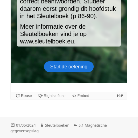
Gepubliceerd
Auteur
Categorieën
01/05/2024
Sleutelboeken
5.1 Magnetische
op
gegevensopslag