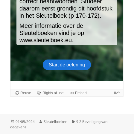
Gepubliceerd
Auteur
Categorieën
01/05/2024
Sleutelboeken
9.2 Beveiliging van
op
gegevens