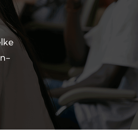
elke
en-