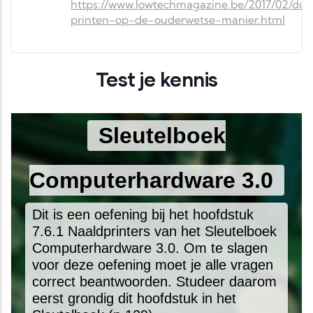
https://www.lowtechmagazine.be/2017/02/du
printen-op-de-ouderwetse-manier.html
Test je kennis