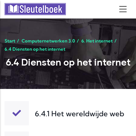
Skip to main content
Start
/
Computernetwerken 3.0
/
6. Het internet
/
6.4 Diensten op het internet
6.4 Diensten op het internet
6.4.1 Het wereldwijde web