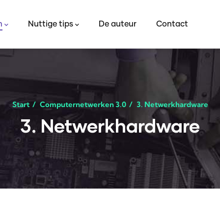
tion
n
Nuttige tips
De auteur
Contact
Start
/
Computernetwerken 3.0
/
3. Netwerkhardware
3. Netwerkhardware